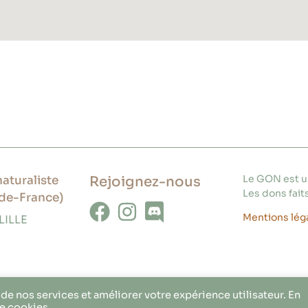
Le GON est un
aturaliste
Rejoignez-nous
Les dons faits
de-France)
Mentions lég
LILLE
de nos services et améliorer votre expérience utilisateur. En
de cookies.