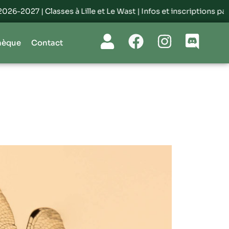
-2027 | Classes à Lille et Le Wast |
Infos et inscriptions par ici
hèque
Contact