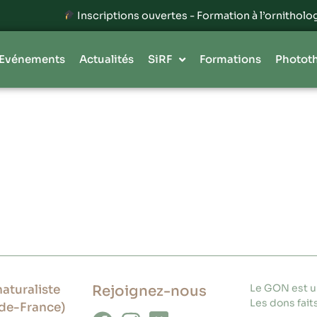
Inscriptions ouvertes - Formation à l’ornithologi
Evénements
Actualités
SiRF
Formations
Photot
Le GON est un
aturaliste
Rejoignez-nous
Les dons faits
de-France)