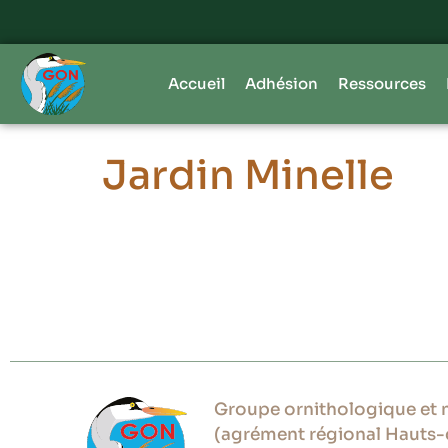
Accueil
Adhésion
Ressources
Jardin Minelle
Groupe ornithologique et n
(agrément régional Hauts-