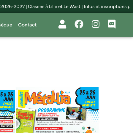
6-2027 | Classes à Lille et Le Wast |
Infos et inscriptions par ic
hèque
Contact