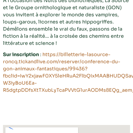
À l’occasion des Nuits des bibliothèques, La Source
et le Groupe ornithologique et naturaliste (GON)
vous invitent à explorer le monde des vampires,
loups-garous, licornes et autres hippogriffes.
Démêlons ensemble le vrai du faux, passons de la
fiction à la réalité… à la croisée des chemins entre
littérature et science !
Sur inscription
:
https://billetterie-lasource-
roncq.tickandlive.com/reserver/conference-du-
gon-animaux-fantastiques/99436?
fbclid=IwY2xjawF0XY5leHRuA2FlbQIxMAABHUDQSa
W3iyBoU6Ea-
R5dgtpDDfsXtTXubLyTcaPVVtG1urAODMs8EQg_aem