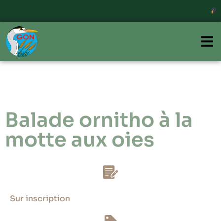
In
Balade ornitho à la
motte aux oies
Sur inscription