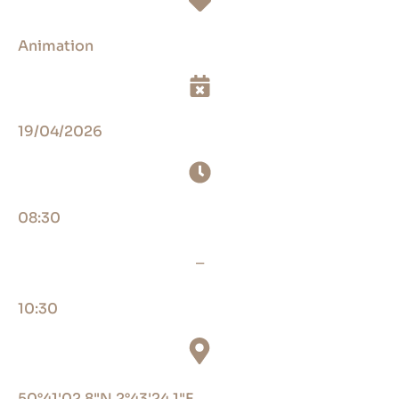
Animation
19/04/2026
08:30
_
10:30
50°41'02.8"N 2°43'24.1"E