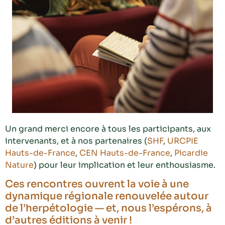
Un grand merci encore à tous les participants, aux
intervenants, et à nos partenaires (
SHF
,
URCPIE
Hauts-de-France
,
CEN Hauts-de-France
,
Picardie
Nature
) pour leur implication et leur enthousiasme.
Ces rencontres ouvrent la voie à une
dynamique régionale renouvelée autour
de l’herpétologie — et, nous l’espérons, à
d’autres éditions à venir !