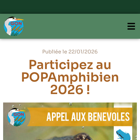
Publiée le 22/01/2026
Participez au
POPAmphibien
2026 !