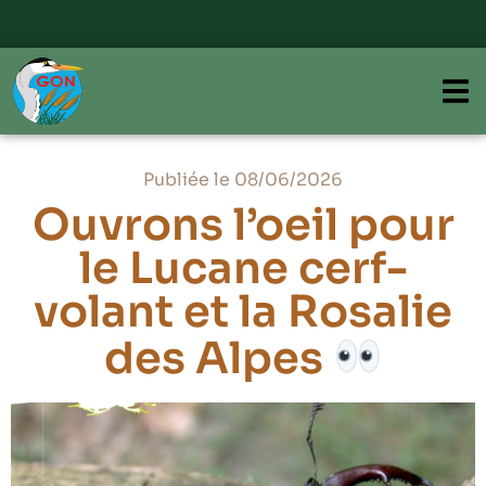
Publiée le 08/06/2026
Ouvrons l’oeil pour
le Lucane cerf-
volant et la Rosalie
des Alpes