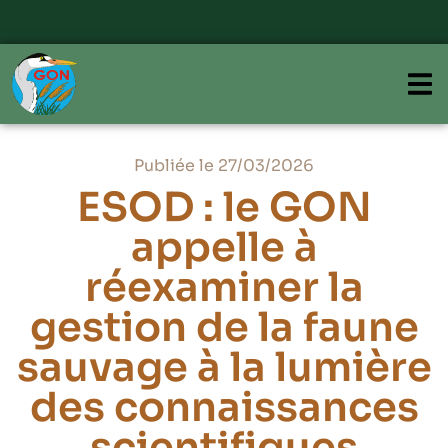
Publiée le 27/03/2026
ESOD : le GON
appelle à
réexaminer la
gestion de la faune
sauvage à la lumière
des connaissances
scientifiques