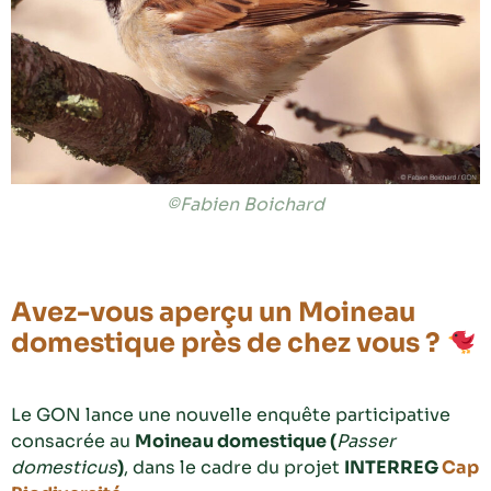
©Fabien Boichard
Avez-vous aperçu un Moineau
domestique près de chez vous ?
Le GON lance une nouvelle enquête participative
consacrée au
Moineau domestique (
Passer
domesticus
)
, dans le cadre du projet
INTERREG
Cap