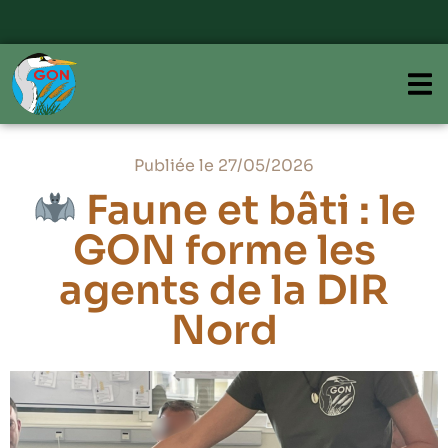
Publiée le 27/05/2026
Faune et bâti : le
GON forme les
agents de la DIR
Nord